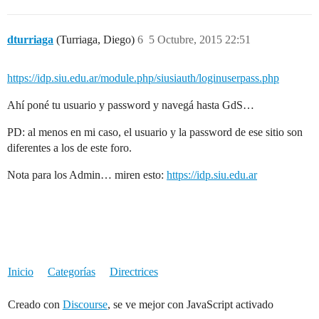
dturriaga
(Turriaga, Diego)
6
5 Octubre, 2015 22:51
https://idp.siu.edu.ar/module.php/siusiauth/loginuserpass.php
Ahí poné tu usuario y password y navegá hasta GdS…
PD: al menos en mi caso, el usuario y la password de ese sitio son
diferentes a los de este foro.
Nota para los Admin… miren esto:
https://idp.siu.edu.ar
Inicio
Categorías
Directrices
Creado con
Discourse
, se ve mejor con JavaScript activado